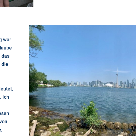
g war
glaube
, das
 die
eutet,
 Ich
esen
 von
e,