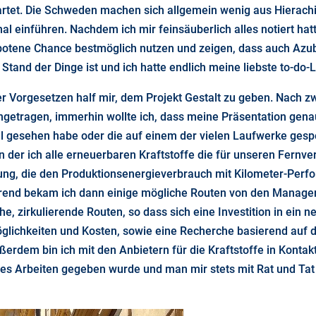
erwartet. Die Schweden machen sich allgemein wenig aus Hierac
 einführen. Nachdem ich mir feinsäuberlich alles notiert hat
 gebotene Chance bestmöglich nutzen und zeigen, dass auch Azu
tand der Dinge ist und ich hatte endlich meine liebste to-do-Li
r Vorgesetzen half mir, dem Projekt Gestalt zu geben. Nach 
tragen, immerhin wollte ich, dass meine Präsentation genau 
 gesehen habe oder die auf einem der vielen Laufwerke gespeic
 in der ich alle erneuerbaren Kraftstoffe die für unseren Fernv
ellung, die den Produktionsenergieverbrauch mit Kilometer-Pe
hrend bekam ich dann einige mögliche Routen von den Managern
e, zirkulierende Routen, so dass sich eine Investition in ein 
öglichkeiten und Kosten, sowie eine Recherche basierend auf 
erdem bin ich mit den Anbietern für die Kraftstoffe in Kontakt
es Arbeiten gegeben wurde und man mir stets mit Rat und Tat 