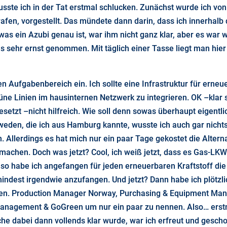
usste ich in der Tat erstmal schlucken. Zunächst wurde ich v
rafen, vorgestellt. Das mündete dann darin, dass ich innerhal
as ein Azubi genau ist, war ihm nicht ganz klar, aber es war wi
sehr ernst genommen. Mit täglich einer Tasse liegt man hier
 Aufgabenbereich ein. Ich sollte eine Infrastruktur für erneu
ne Linien im hausinternen Netzwerk zu integrieren. OK –klar s
setzt –nicht hilfreich. Wie soll denn sowas überhaupt eigentlic
weden, die ich aus Hamburg kannte, wusste ich auch gar nicht
Allerdings es hat mich nur ein paar Tage gekostet die Alterna
machen. Doch was jetzt? Cool, ich weiß jetzt, dass es Gas-LK
so habe ich angefangen für jeden erneuerbaren Kraftstoff die
dest irgendwie anzufangen. Und jetzt? Dann habe ich plötzli
n. Production Manager Norway, Purchasing & Equipment Manag
 Management & GoGreen um nur ein paar zu nennen. Also… erst
 dabei dann vollends klar wurde, war ich erfreut und geschoc