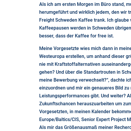
Als ich am ersten Morgen im Büro stand, m
herumgeführt und wirklich jedem, den wir t
Freight Schweden Kaffee trank. Ich glaube w
Kaffeepausen werden in Schweden übrigens 
besser, dass der Kaffee for free ist.
Meine Vorgesetzte wies mich dann in meinen
Westeuropa erstellen, um anhand dieser grü
nie mit Kraftstoffalternativen auseinanderge
gehen? Und über die Standartrouten in Sch
meine Bewerbung verwechselt?“, dachte ich. 
einzuordnen und mir ein genaueres Bild zu 
Leistungsperformances gibt. Und weiter? Al
Zukunftschancen herauszuarbeiten um zumin
Vorgesetzten, in meinen Kalender bekomme
Europe/Baltics/CIS, Senior Expert Project
Als mir das Größenausmaß meiner Recherche